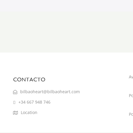
Av
CONTACTO
bilbaoheart@bilbaoheart.com
Po
+34 667 948 746
Location
Po